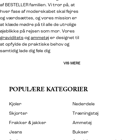
af BESTELLER familien. Vi tror på, at
hver fase af moderskabet skal fejres
og værdsættes, og vores mission er
at klæde mødre på til alle de utrolige
øjeblikke på rejsen som mor. Vores
graviditets
-og
ammetøj
er designet til
at opfylde de praktiske behov og
samtidig lade dig føle dig
VIS MERE
POPULÆRE KATEGORIER
Kjoler
Nederdele
Skjorter
Træningstøj
Frakker & jakker
Ammetøj
Jeans
Bukser