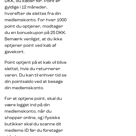
DKK, du køber for. Point er
gyldige i 12 måneder,
hvorefter de slettes fra din
medlemskonto. For hver 1000
point du optjener, modtager
du en bonuskupon på 25 DKK.
Bemærk venligst, at du ikke
optjener point ved køb af
gavekort.
Point optjent på et køb vil blive
slettet, hvis du returnerer
varen. Du kan til enhver tid se
din pointsaldo ved at besøge
din medlemskonto.
For at optjene point, skal du
være logget ind på din
medlemskonto, når du
shopper online, og i fysiske
butikker skal du scanne dit
medlems-ID før du foretager