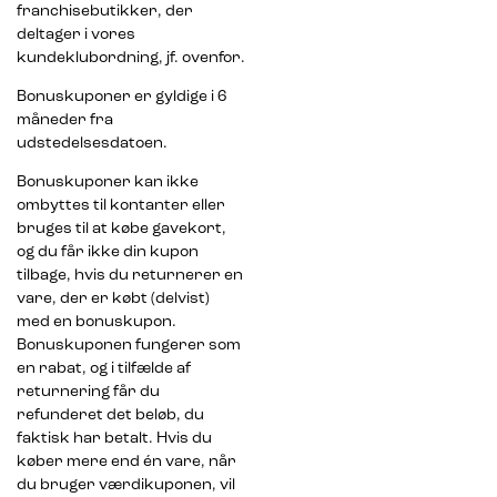
franchisebutikker, der
deltager i vores
kundeklubordning, jf. ovenfor.
Bonuskuponer er gyldige i 6
måneder fra
udstedelsesdatoen.
Bonuskuponer kan ikke
ombyttes til kontanter eller
bruges til at købe gavekort,
og du får ikke din kupon
tilbage, hvis du returnerer en
vare, der er købt (delvist)
med en bonuskupon.
Bonuskuponen fungerer som
en rabat, og i tilfælde af
returnering får du
refunderet det beløb, du
faktisk har betalt. Hvis du
køber mere end én vare, når
du bruger værdikuponen, vil