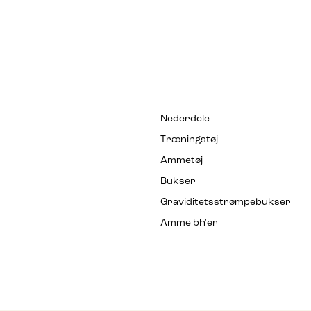
Nederdele
Træningstøj
Ammetøj
Bukser
Graviditetsstrømpebukser
Amme bh'er