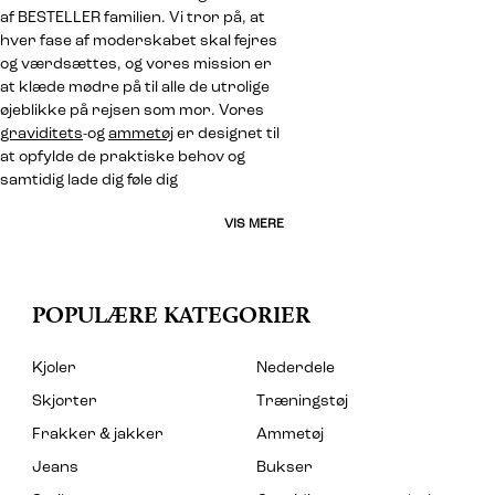
af BESTELLER familien. Vi tror på, at
hver fase af moderskabet skal fejres
og værdsættes, og vores mission er
at klæde mødre på til alle de utrolige
øjeblikke på rejsen som mor. Vores
graviditets
-og
ammetøj
er designet til
at opfylde de praktiske behov og
samtidig lade dig føle dig
VIS MERE
POPULÆRE KATEGORIER
Kjoler
Nederdele
Skjorter
Træningstøj
Frakker & jakker
Ammetøj
Jeans
Bukser