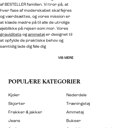
af BESTELLER familien. Vi tror på, at
hver fase af moderskabet skal fejres
og værdsættes, og vores mission er
at klæde mødre på til alle de utrolige
øjeblikke på rejsen som mor. Vores
graviditets
-og
ammetøj
er designet til
at opfylde de praktiske behov og
samtidig lade dig føle dig
VIS MERE
POPULÆRE KATEGORIER
Kjoler
Nederdele
Skjorter
Træningstøj
Frakker & jakker
Ammetøj
Jeans
Bukser