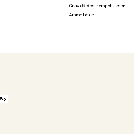
Graviditetsstrømpebukser
Amme bh'er