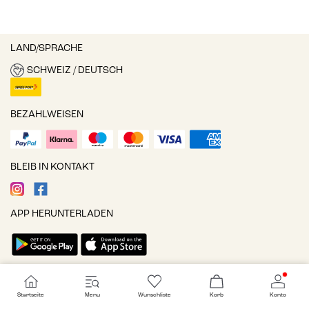
LAND/SPRACHE
SCHWEIZ / DEUTSCH
BEZAHLWEISEN
BLEIB IN KONTAKT
APP HERUNTERLADEN
Cookie-Einstellungen
Startseite
Menu
Wunschliste
Korb
Konto