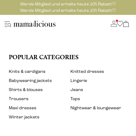
Werde Mitglied und erhalte heute 10% Rabatt🤍
Werde Mitglied und erhalte heute 10% Rabatt🤍
POPULAR CATEGORIES
Knits & cardigans
Knitted dresses
Babywearing jackets
Lingerie
Shirts & blouses
Jeans
Trousers
Tops
Maxi dresses
Nightwear & loungewear
Winter jackets