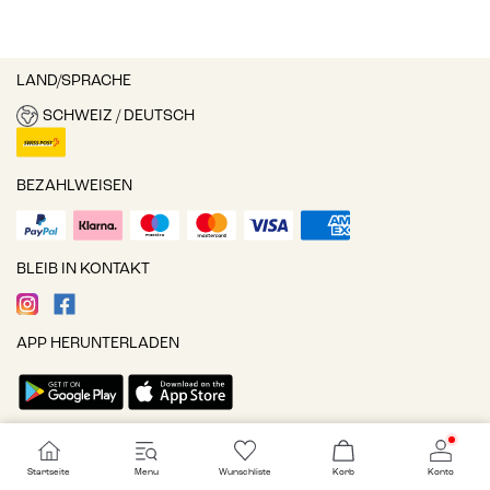
LAND/SPRACHE
SCHWEIZ / DEUTSCH
BEZAHLWEISEN
BLEIB IN KONTAKT
APP HERUNTERLADEN
Cookie-Einstellungen
Startseite
Menu
Wunschliste
Korb
Konto