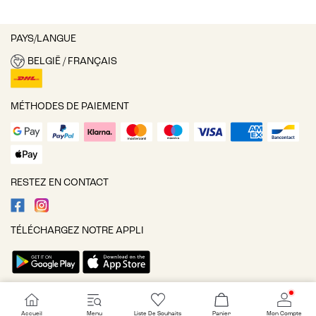
PAYS/LANGUE
BELGIË / FRANÇAIS
MÉTHODES DE PAIEMENT
RESTEZ EN CONTACT
TÉLÉCHARGEZ NOTRE APPLI
Paramètres des cookies
Accueil
Menu
Liste De Souhaits
Panier
Mon Compte