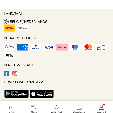
LAND/TAAL
BELGIË / NEDERLANDS
BETAALMETHODEN
BLIJF UP-TO-DATE
DOWNLOAD ONZE APP
Cookie-instellingen
Pagina
Menu
Verlanglijst
Winkelmand
Account