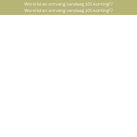
Word lid en ontvang vandaag 10% korting🤍
Word lid en ontvang vandaag 10% korting🤍