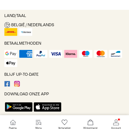
LAND/TAAL
BELGIË / NEDERLANDS
BETAALMETHODEN
BLIJF UP-TO-DATE
DOWNLOAD ONZE APP
Cookie-instellingen
Pagina
Menu
Verlanglijst
Winkelmand
Account