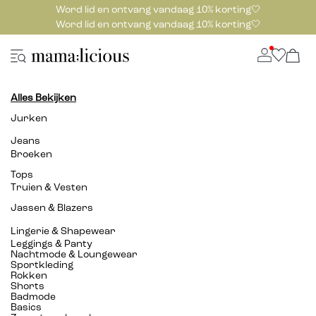
Word lid en ontvang vandaag 10% korting🤍
Word lid en ontvang vandaag 10% korting🤍
Alles Bekijken
Jurken
Jeans
Broeken
Tops
Truien & Vesten
Jassen & Blazers
Lingerie & Shapewear
Leggings & Panty
Nachtmode & Loungewear
Sportkleding
Rokken
Shorts
Badmode
Basics