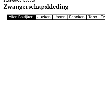
Zwangerschapsbox
Zwangerschapskleding
Alles Bekijken
Jurken
Jeans
Broeken
Tops
Tr