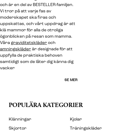
och är en del av BESTELLER-familjen.
Vi tror på att varje fas av
moderskapet ska firas och
uppskattas, och vårt uppdrag är att
klä mammor för alla de otroliga
ögonblicken på resan som mamma.
Våra
graviditetskläder
och
amningskläder
är designade för att
uppfylla de praktiska behoven
samtidigt som de låter dig känna dig
vacker
SE MER
POPULÄRA KATEGORIER
Klänningar
Kjolar
Skjortor
Träningskläder