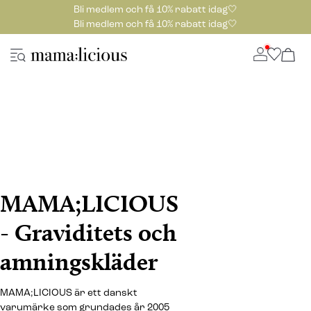
Bli medlem och få 10% rabatt idag🤍
Bli medlem och få 10% rabatt idag🤍
MAMA;LICIOUS
- Graviditets och
amningskläder
MAMA;LICIOUS är ett danskt
varumärke som grundades år 2005