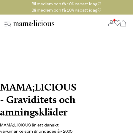
Bli medlem och få 10% rabatt idag🤍
Bli medlem och få 10% rabatt idag🤍
MAMA;LICIOUS
- Graviditets och
amningskläder
MAMA;LICIOUS är ett danskt
varumärke som grundades år 2005