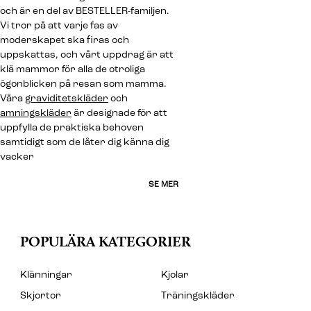
och är en del av BESTELLER-familjen.
Vi tror på att varje fas av
moderskapet ska firas och
uppskattas, och vårt uppdrag är att
klä mammor för alla de otroliga
ögonblicken på resan som mamma.
Våra
graviditetskläder
och
amningskläder
är designade för att
uppfylla de praktiska behoven
samtidigt som de låter dig känna dig
vacker
SE MER
POPULÄRA KATEGORIER
Klänningar
Kjolar
Skjortor
Träningskläder