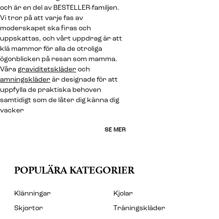
och är en del av BESTELLER-familjen.
Vi tror på att varje fas av
moderskapet ska firas och
uppskattas, och vårt uppdrag är att
klä mammor för alla de otroliga
ögonblicken på resan som mamma.
Våra
graviditetskläder
och
amningskläder
är designade för att
uppfylla de praktiska behoven
samtidigt som de låter dig känna dig
vacker
SE MER
POPULÄRA KATEGORIER
Klänningar
Kjolar
Skjortor
Träningskläder