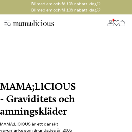
Bli medlem och få 10% rabatt idag🤍
Bli medlem och få 10% rabatt idag🤍
MAMA;LICIOUS
- Graviditets och
amningskläder
MAMA;LICIOUS är ett danskt
varumärke som grundades år 2005