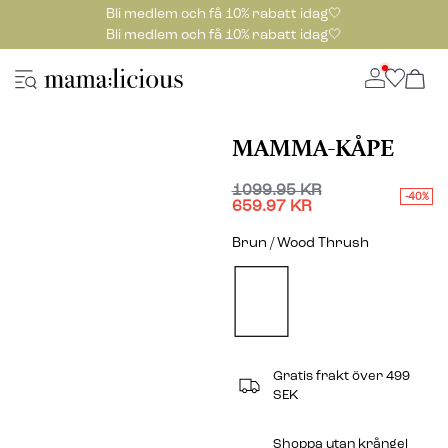
Bli medlem och få 10% rabatt idag🤍
Bli medlem och få 10% rabatt idag🤍
MAMMA-KÅPE
1099.95 KR
-40%
659.97 KR
Brun / Wood Thrush
Gratis frakt över 499
SEK
Shoppa utan krångel