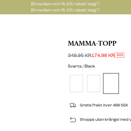
Bli medlem och få 10% rabatt idag🤍
Bli medlem och få 10% rabatt idag🤍
MAMMA-TOPP
349.95 KR
174.98 KR
-50%
Svarta / Black
Gratis frakt över 499 SEK
Shoppa utan krångel med v