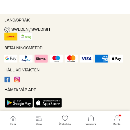
LAND/SPRÅK
SWEDEN / SWEDISH
BETALNINGSMETOD
HÅLL KONTAKTEN
HÄMTA VÅR APP
Cookieinställningar
Hem
Meny
Önskelista
Varukorg
Konto