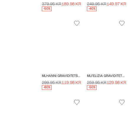
379.95 KR
189.98 KR
249.95 KR
149.97 KR
-50%
-40%
MLHANNI GRAVIDITETSTOP
MLFELIZIA GRAVIDITETSTOP
299.95 KR
119.98 KR
259.95 KR
129.98 KR
-60%
-50%