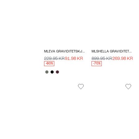
MLEVA GRAVIDITETSKJOLE
MLSHELLA GRAVIDITETSJAKKE
229.95 KR
91.98 KR
899.95 KR
269.98 KR
-60%
-70%