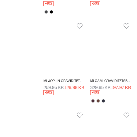
-40%
-50%
MLJOPLIN GRAVIDITETSSHORTS
MLCAMI GRAVIDITETSBUKSER
259.95 KR
129.98 KR
329.95 KR
197.97 KR
-50%
-40%