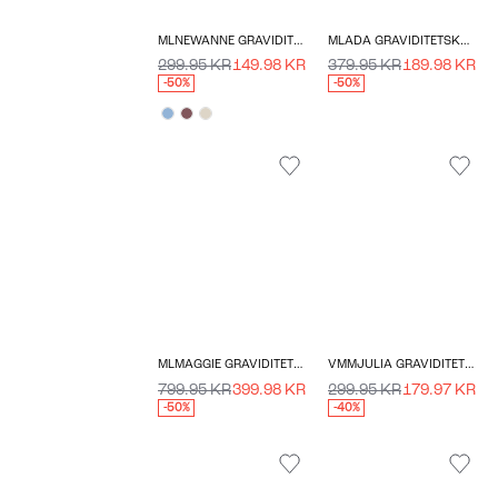
MLNEWANNE GRAVIDITETSSTRIKTRØJE
MLADA GRAVIDITETSKJOLE
299.95 KR
149.98 KR
379.95 KR
189.98 KR
-50%
-50%
MLMAGGIE GRAVIDITETSJAKKE
VMMJULIA GRAVIDITETSLEGGINGS
799.95 KR
399.98 KR
299.95 KR
179.97 KR
-50%
-40%