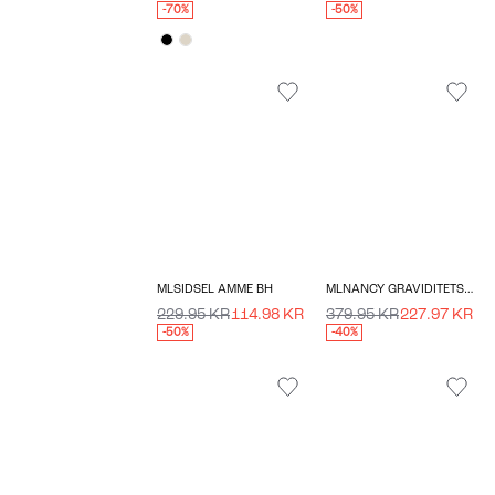
-70%
-50%
MLSIDSEL AMME BH
MLNANCY GRAVIDITETSKJOLE
229.95 KR
114.98 KR
379.95 KR
227.97 KR
-50%
-40%