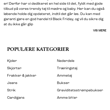
er! Derfor har vi dedikeret en hel side til det, fyldt med gode
tilbud på vores trendy tøj til mødre og baby. Her kan du også
løbende holde dig opdateret, indtil det går løs. Du kan med
garanti gøre en god handel til Black Friday, og vil du sikre dig
at du ikke går glip
VIS MERE
POPULÆRE KATEGORIER
Kjoler
Nederdele
Skjorter
Træningstøj
Frakker & jakker
Ammetøj
Jeans
Bukser
Strik
Graviditetsstrømpebukser
Cardigans
Amme bh'er