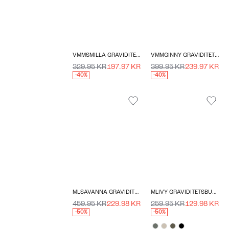
VMMSMILLA GRAVIDITETSKJOLE
VMMGINNY GRAVIDITETSKJOLE
329.95 KR
197.97 KR
399.95 KR
239.97 KR
-40%
-40%
MLSAVANNA GRAVIDITETSJEANS
MLIVY GRAVIDITETSBUKSER
459.95 KR
229.98 KR
259.95 KR
129.98 KR
-50%
-50%