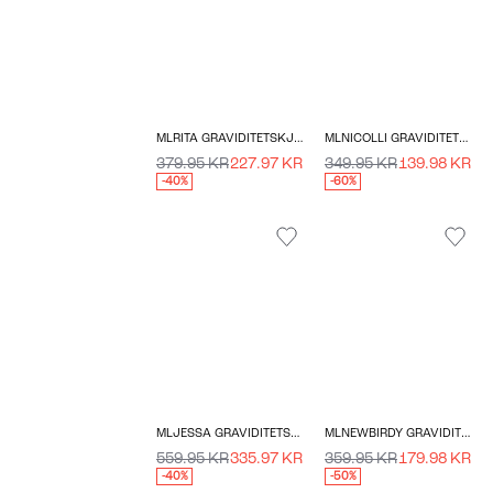
MLRITA GRAVIDITETSKJOLE
MLNICOLLI GRAVIDITETSBUKSER
379.95 KR
227.97 KR
349.95 KR
139.98 KR
-40%
-60%
MLJESSA GRAVIDITETSJAKKE
MLNEWBIRDY GRAVIDITETSKJOLE
559.95 KR
335.97 KR
359.95 KR
179.98 KR
-40%
-50%