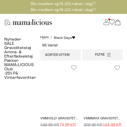
Bliv medlem og få 10% rabat i dag🤍
Bliv medlem og få 10% rabat i dag🤍
Hjem
Black Days🖤
Nyheder
SALE
95 Varer
Graviditetstøj
Amme- &
SORTER EFTER:
Efterfødselstøj
Pakker
MAMA;LICIOUS
Club
-25% På
Vinterfavoritter
VMMHOLLY GRAVIDITETSSTRIKTRØJE
VMMMAYA GRAVIDITETSBUKSER
249.95 KR
74.98 KR
329.95 KR
164.98 KR