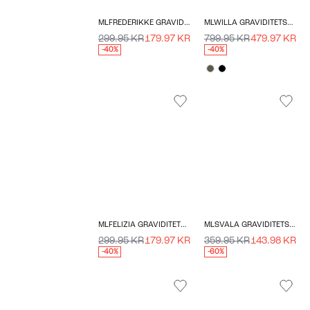
MLFREDERIKKE GRAVIDITETSBUKSER
MLWILLA GRAVIDITETSFRAKKE
299.95 KR
179.97 KR
799.95 KR
479.97 KR
-40%
-40%
MLFELIZIA GRAVIDITETSBUKSER
MLSVALA GRAVIDITETSSTRIKTRØJE
299.95 KR
179.97 KR
359.95 KR
143.98 KR
-40%
-60%