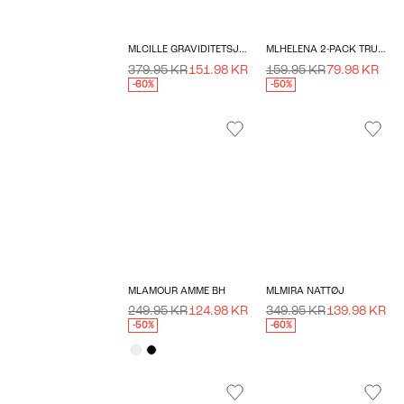
MLCILLE GRAVIDITETSJEANS
MLHELENA 2-PACK TRUSSER
379.95 KR
151.98 KR
159.95 KR
79.98 KR
-60%
-50%
MLAMOUR AMME BH
MLMIRA NATTØJ
249.95 KR
124.98 KR
349.95 KR
139.98 KR
-50%
-60%