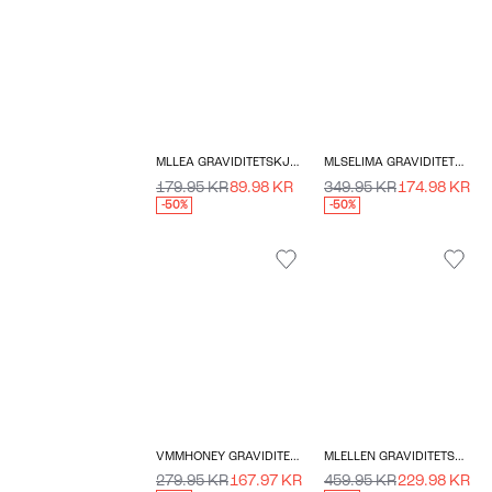
MLLEA GRAVIDITETSKJOLE
MLSELIMA GRAVIDITETSKJOLE
179.95 KR
89.98 KR
349.95 KR
174.98 KR
-50%
-50%
VMMHONEY GRAVIDITETSNEDERDEL
MLELLEN GRAVIDITETSKJOLE
279.95 KR
167.97 KR
459.95 KR
229.98 KR