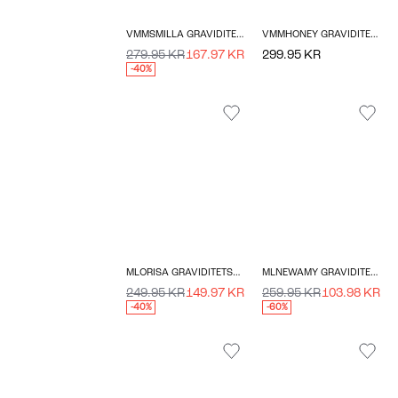
VMMSMILLA GRAVIDITETSKJOLE
VMMHONEY GRAVIDITETSKJOLE
279.95 KR
167.97 KR
299.95 KR
-40%
MLORISA GRAVIDITETSNEDERDEL
MLNEWAMY GRAVIDITETSJEGGING
249.95 KR
149.97 KR
259.95 KR
103.98 KR
-40%
-60%