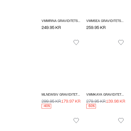
VMMRINA GRAVIDITETSTOP
VMMSEA GRAVIDITETSKJOLE
249.95 KR
259.95 KR
MLNEWSIV GRAVIDITETSSTRIKTRØJE
VMMKAYA GRAVIDITETSLEGGINGS
299.95 KR
179.97 KR
279.95 KR
139.98 KR
-40%
-50%