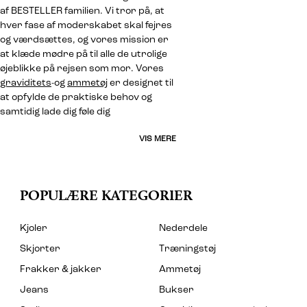
af BESTELLER familien. Vi tror på, at
hver fase af moderskabet skal fejres
og værdsættes, og vores mission er
at klæde mødre på til alle de utrolige
øjeblikke på rejsen som mor. Vores
graviditets
-og
ammetøj
er designet til
at opfylde de praktiske behov og
samtidig lade dig føle dig
VIS MERE
POPULÆRE KATEGORIER
Kjoler
Nederdele
Skjorter
Træningstøj
Frakker & jakker
Ammetøj
Jeans
Bukser