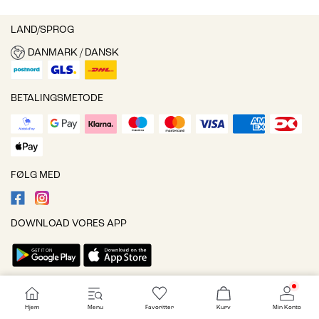
LAND/SPROG
DANMARK / DANSK
BETALINGSMETODE
FØLG MED
DOWNLOAD VORES APP
Cookieindstillinger
Hjem
Menu
Favoritter
Kurv
Min Konto