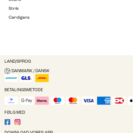
Strik
Cardigans
LAND/SPROG
DANMARK / DANSK
BETALINGSMETODE
FØLG MED
DOWNLOAD VORES APP