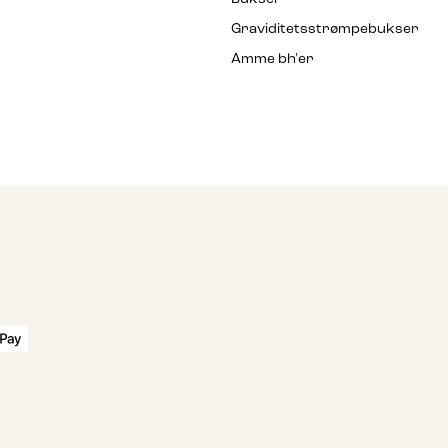
Graviditetsstrømpebukser
Amme bh'er