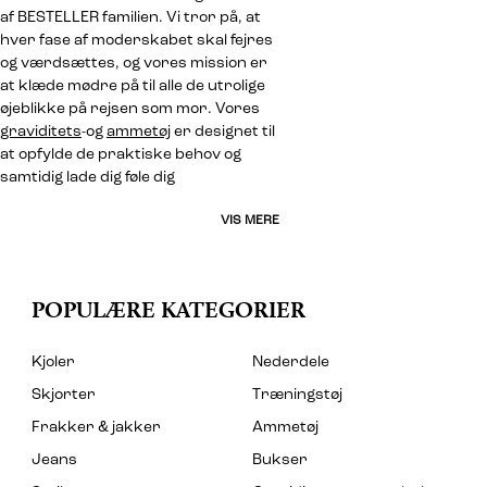
af BESTELLER familien. Vi tror på, at
hver fase af moderskabet skal fejres
og værdsættes, og vores mission er
at klæde mødre på til alle de utrolige
øjeblikke på rejsen som mor. Vores
graviditets
-og
ammetøj
er designet til
at opfylde de praktiske behov og
samtidig lade dig føle dig
VIS MERE
POPULÆRE KATEGORIER
Kjoler
Nederdele
Skjorter
Træningstøj
Frakker & jakker
Ammetøj
Jeans
Bukser