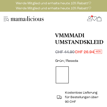
Werde Mitglied und erhalte heute 10% Rabatt🤍
Werde Mitglied und erhalte heute 10% Rabatt🤍
VMMMADI
UMSTANDSKLEID
CHF 44.90
CHF 26.94
-40%
Grün / Reseda
Kostenlose Lieferung
für Bestellungen über
90 CHF