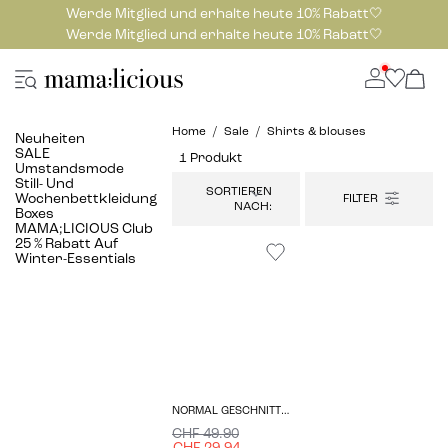
Werde Mitglied und erhalte heute 10% Rabatt🤍
Werde Mitglied und erhalte heute 10% Rabatt🤍
Home
Sale
Shirts & blouses
Neuheiten
SALE
1 Produkt
Umstandsmode
Still- Und
SORTIEREN
Wochenbettkleidung
NACH:
Boxes
MAMA;LICIOUS Club
25 % Rabatt Auf
Winter-Essentials
NORMAL GESCHNITTEN HEMDKRAGEN HEMD
CHF 49.90