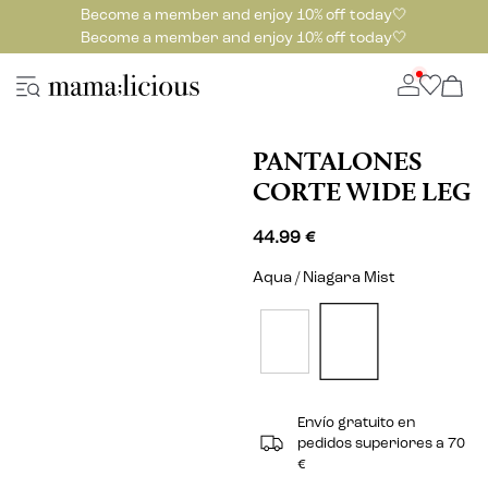
Become a member and enjoy 10% off today🤍
Become a member and enjoy 10% off today🤍
PANTALONES
CORTE WIDE LEG
44.99 €
Aqua / Niagara Mist
Envío gratuito en
pedidos superiores a 70
€