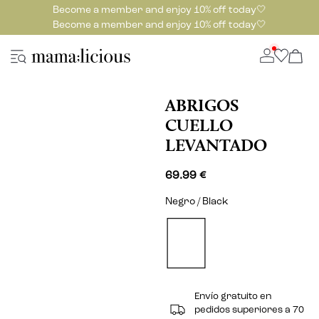
Become a member and enjoy 10% off today🤍
Become a member and enjoy 10% off today🤍
ABRIGOS
CUELLO
LEVANTADO
69.99 €
Negro / Black
Envío gratuito en
pedidos superiores a 70