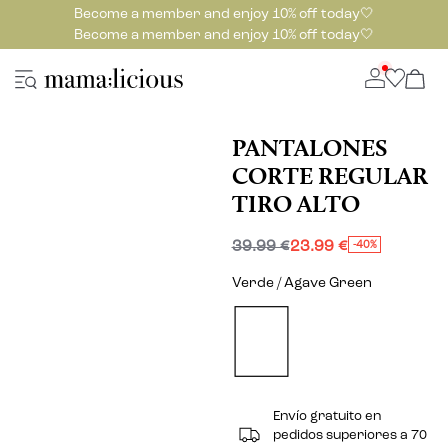
Become a member and enjoy 10% off today🤍
Become a member and enjoy 10% off today🤍
PANTALONES
CORTE REGULAR
TIRO ALTO
39.99 €
23.99 €
-40%
Verde / Agave Green
Envío gratuito en
pedidos superiores a 70