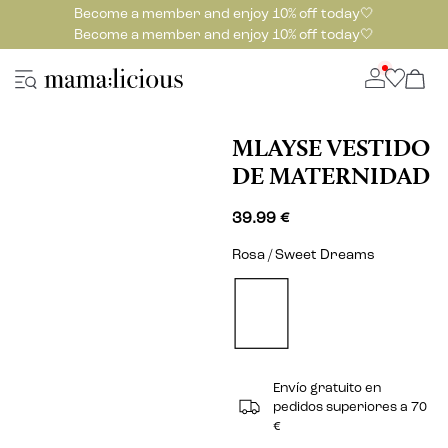
Become a member and enjoy 10% off today🤍
Become a member and enjoy 10% off today🤍
MLAYSE VESTIDO
DE MATERNIDAD
39.99 €
Rosa / Sweet Dreams
Envío gratuito en
pedidos superiores a 70
€