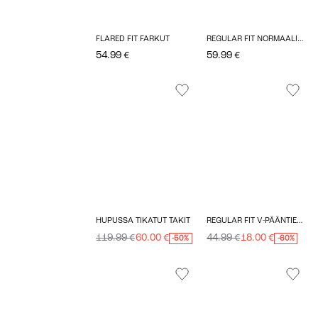
FLARED FIT FARKUT
REGULAR FIT NORMAALI VYÖTÄRÖ BOOTCUT FARKUT
54.99 €
59.99 €
HUPUSSA TIKATUT TAKIT
REGULAR FIT V-PÄÄNTIE TOPIT
119.99 €
60.00 €
44.99 €
18.00 €
-50%
-60%