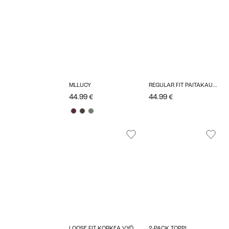
MLLUCY
REGULAR FIT PAITAKAULUS TOPIT
44.99 €
44.99 €
LOOSE FIT KORKEA VYÖTÄRÖ HOUSUT
2-PACK TOPPI