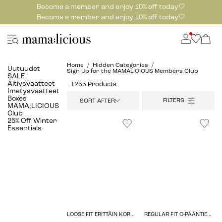
Become a member and enjoy 10% off today🤍
Become a member and enjoy 10% off today🤍
Home
Hidden Categories
Uutuudet
Sign Up for the MAMALICIOUS Members Club
SALE
Äitiysvaatteet
1255 Products
Imetysvaatteet
Boxes
SORT AFTER:
MAMA;LICIOUS
Club
25% Off Winter
Essentials
LOOSE FIT ERITTÄIN KORKEA VYÖTÄRÖ JOUSTAVA YKSITYISKOHTA LEGGINGSIT
REGULAR FIT O-PÄÄNTIE TOPIT