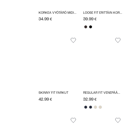
KORKEA VYÖTÄRÖ MIDIHAME
LOOSE FIT ERITTÄIN KORKEA VYÖTÄRÖ JOUSTAVA YKSITYISKOHTA LEGGINGSIT
34.99 €
39.99 €
SKINNY FIT FARKUT
REGULAR FIT VENEPÄÄNTIE TOPIT
42.99 €
32.99 €