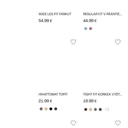
WIDE LEG FIT FARKUT
REGULAR FIT V-PÄÄNTIE KÄÄNNETYT HIHANSUUT PUDOTETUT OLKAPÄÄT NEULEPUSEROT
54.99 €
44.99 €
HIHATTOMAT TOPIT
TIGHT FIT KORKEA VYÖTÄRÖ SHORTSIT
21.99 €
19.99 €
+1