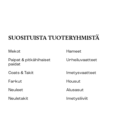
SUOSITUISTA TUOTERYHMISTÄ
Mekot
Hameet
Paipat & pitkähihaiset
Urheiluvaatteet
paidat
Coats & Takit
Imetysvaatteet
Farkut
Housut
Neuleet
Alusasut
Neuletakit
Imetysliiviit