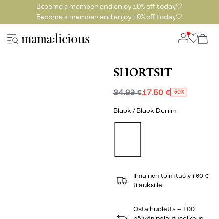
Become a member and enjoy 10% off today🤍
Become a member and enjoy 10% off today🤍
SHORTSIT
34.99 €
17.50 €
-50%
Black / Black Denim
Ilmainen toimitus yli 60 €
tilauksille
Osta huoletta – 100
päivän palautusoikeus