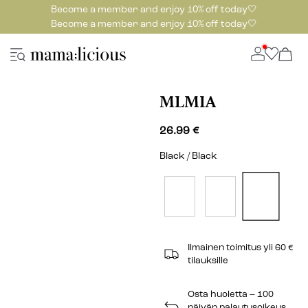
Become a member and enjoy 10% off today🤍
Become a member and enjoy 10% off today🤍
MLMIA
26.99 €
Black / Black
Ilmainen toimitus yli 60 €
tilauksille
Osta huoletta – 100
päivän palautusoikeus