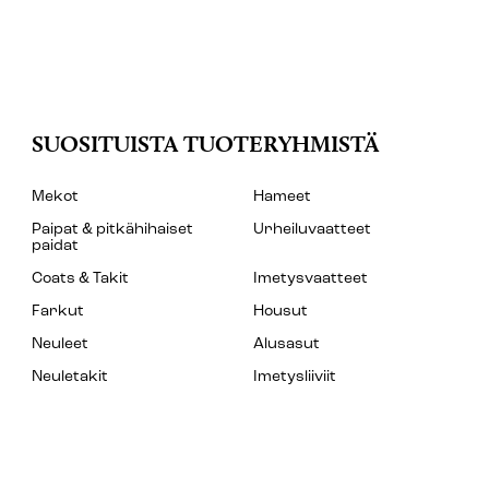
SUOSITUISTA TUOTERYHMISTÄ
Mekot
Hameet
Paipat & pitkähihaiset
Urheiluvaatteet
paidat
Coats & Takit
Imetysvaatteet
Farkut
Housut
Neuleet
Alusasut
Neuletakit
Imetysliiviit