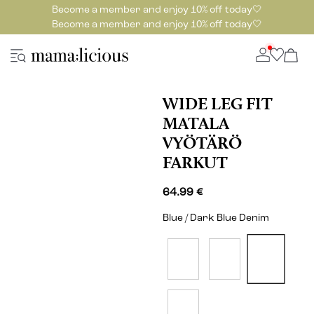
Become a member and enjoy 10% off today🤍
Become a member and enjoy 10% off today🤍
WIDE LEG FIT
MATALA
VYÖTÄRÖ
FARKUT
64.99 €
Blue / Dark Blue Denim