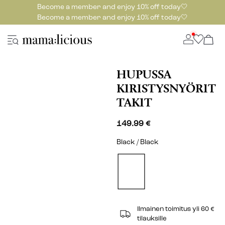
Become a member and enjoy 10% off today🤍
Become a member and enjoy 10% off today🤍
HUPUSSA
KIRISTYSNYÖRIT
TAKIT
149.99 €
Black / Black
Ilmainen toimitus yli 60 €
tilauksille