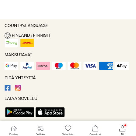
COUNTRY/LANGUAGE
FINLAND / FINNISH
MAKSUTAVAT
PIDÄ YHTEYTTÄ
LATAA SOVELLU
Evästeasetukset
Etusivu
Valikko
Toivelista
Ostoskori
Tili