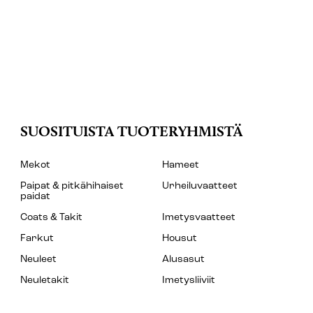
SUOSITUISTA TUOTERYHMISTÄ
Mekot
Hameet
Paipat & pitkähihaiset
Urheiluvaatteet
paidat
Coats & Takit
Imetysvaatteet
Farkut
Housut
Neuleet
Alusasut
Neuletakit
Imetysliiviit