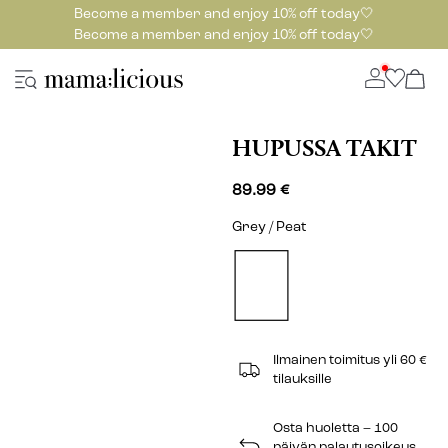
Become a member and enjoy 10% off today🤍
Become a member and enjoy 10% off today🤍
HUPUSSA TAKIT
89.99 €
Grey / Peat
Ilmainen toimitus yli 60 €
tilauksille
Osta huoletta – 100
päivän palautusoikeus