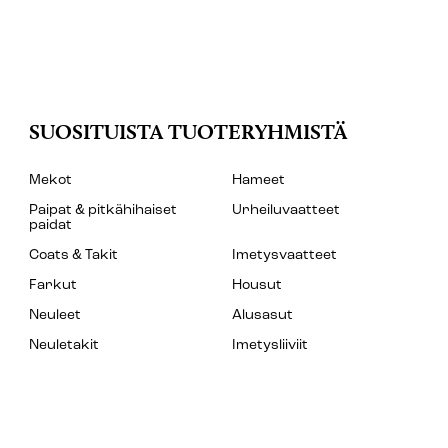
SUOSITUISTA TUOTERYHMISTÄ
Mekot
Hameet
Paipat & pitkähihaiset
Urheiluvaatteet
paidat
Coats & Takit
Imetysvaatteet
Farkut
Housut
Neuleet
Alusasut
Neuletakit
Imetysliiviit