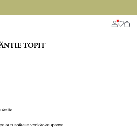
ÄNTIE TOPIT
auksille
n palautusoikeus verkkokaupassa