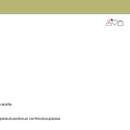
auksille
n palautusoikeus verkkokaupassa