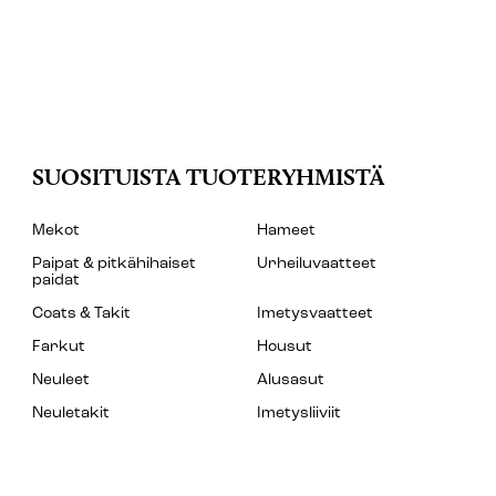
SUOSITUISTA TUOTERYHMISTÄ
Mekot
Hameet
Paipat & pitkähihaiset
Urheiluvaatteet
paidat
Coats & Takit
Imetysvaatteet
Farkut
Housut
Neuleet
Alusasut
Neuletakit
Imetysliiviit