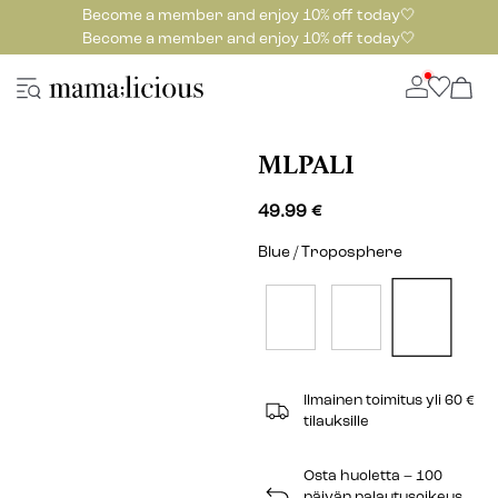
Become a member and enjoy 10% off today🤍
Become a member and enjoy 10% off today🤍
MLPALI
49.99 €
Blue / Troposphere
Ilmainen toimitus yli 60 €
tilauksille
Osta huoletta – 100
päivän palautusoikeus