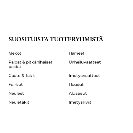
SUOSITUISTA TUOTERYHMISTÄ
Mekot
Hameet
Paipat & pitkähihaiset
Urheiluvaatteet
paidat
Coats & Takit
Imetysvaatteet
Farkut
Housut
Neuleet
Alusasut
Neuletakit
Imetysliiviit