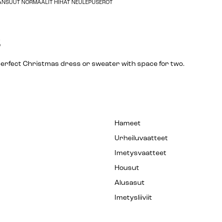
HANSUUT NORMAALIT HIHAT NEULEPUSEROT
s
erfect Christmas dress or sweater with space for two.
Hameet
Urheiluvaatteet
Imetysvaatteet
Housut
Alusasut
Imetysliiviit