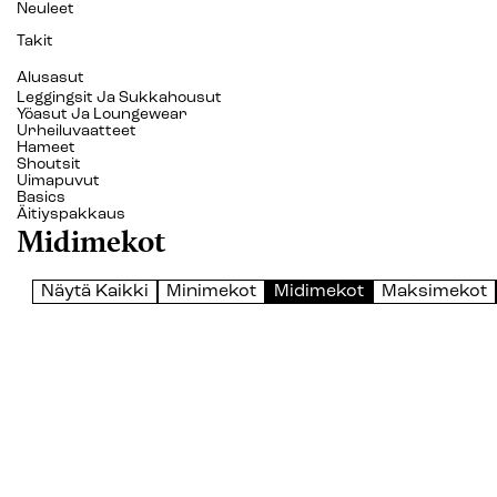
Neuleet
Takit
Alusasut
Leggingsit Ja Sukkahousut
Yöasut Ja Loungewear
Urheiluvaatteet
Hameet
Shoutsit
Uimapuvut
Basics
Äitiyspakkaus
Midimekot
Näytä Kaikki
Minimekot
Midimekot
Maksimekot