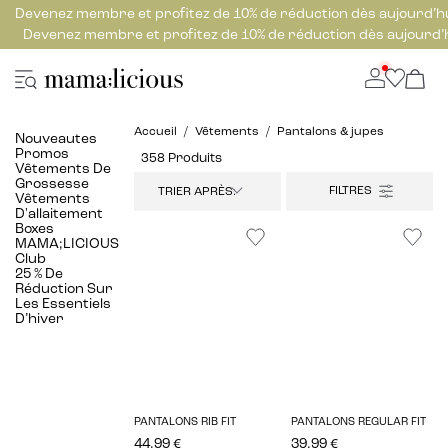
Devenez membre et profitez de 10% de réduction dès aujourd’h
Devenez membre et profitez de 10% de réduction dès aujourd’
Accueil
Vêtements
Pantalons & jupes
Nouveautes
Promos
358 Produits
Vêtements De
Grossesse
TRIER APRÈS:
Vêtements
D'allaitement
Boxes
MAMA;LICIOUS
Club
25 % De
Réduction Sur
Les Essentiels
D’hiver
PANTALONS RIB FIT
PANTALONS REGULAR FIT
44.99 €
39.99 €