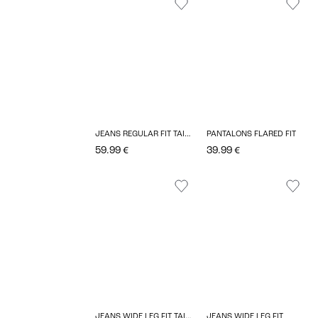
JEANS REGULAR FIT TAILLE MOYENNE BOOTCUT
PANTALONS FLARED FIT
59.99 €
39.99 €
JEANS WIDE LEG FIT TAILLE BASSE
JEANS WIDE LEG FIT