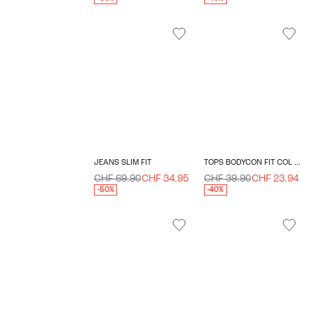
JEANS SLIM FIT
TOPS BODYCON FIT COL EN V
CHF 69.90
CHF 34.95
CHF 39.90
CHF 23.94
-50%
-40%