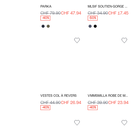
PARKA
MLSIF SOUTIEN-GORGE D'ALLAITEMENT
CHF 79.90
CHF 47.94
CHF 34.90
CHF 17.45
-40%
-50%
VESTES COL À REVERS
VMMSMILLA ROBE DE MATERNITÉ
CHF 44.90
CHF 26.94
CHF 39.90
CHF 23.94
-40%
-40%