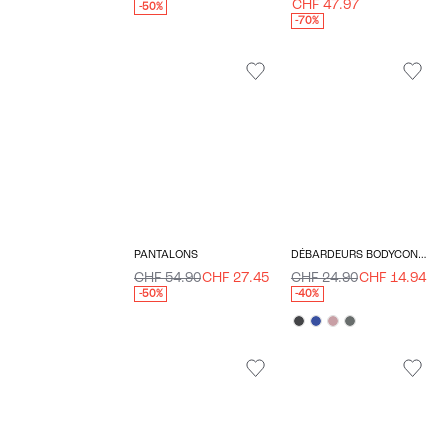
CHF 47.97
-50%
-70%
PANTALONS
DÉBARDEURS BODYCON FIT COL EN U
CHF 54.90
CHF 27.45
CHF 24.90
CHF 14.94
-50%
-40%