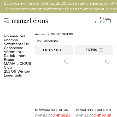
Devenez membre et profitez de 10% de réduction dès aujourd’h
Devenez membre et profitez de 10% de réduction dès aujourd’
Accueil
GREAT OFFERS
Nouveautes
Promos
251 Produits
Vêtements De
Grossesse
TRIER APRÈS:
Vêtements
D'allaitement
Boxes
MAMA;LICIOUS
Club
25% Off Winter
Essentials
MLMIVANA ROBE DE MATERNITÉ
PANTALONS REGULAR FIT
CHF 64.90
CHF 38.94
CHF 44.90
CHF 22.45