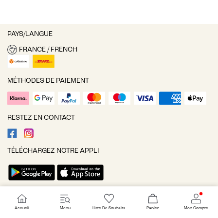
PAYS/LANGUE
FRANCE / FRENCH
MÉTHODES DE PAIEMENT
RESTEZ EN CONTACT
TÉLÉCHARGEZ NOTRE APPLI
Paramètres des cookies
Accueil
Menu
Liste De Souhaits
Panier
Mon Compte