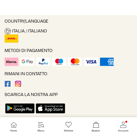
COUNTRY/LANGUAGE
ITALIA / ITALIANO
METODI DI PAGAMENTO
RIMANI IN CONTATTO
SCARICA LA NOSTRA APP
Impostazioni cookie
Home
Menu
Wishlist
Basket
Account