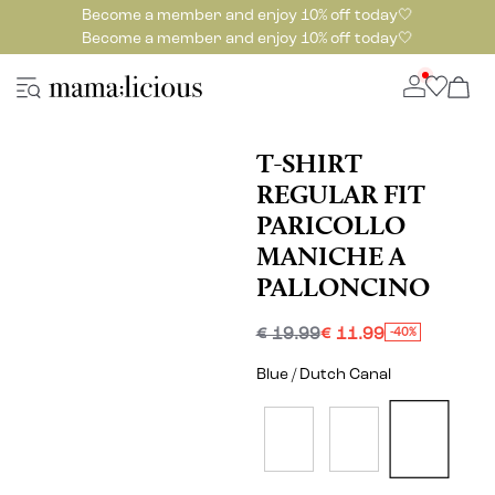
Become a member and enjoy 10% off today🤍
Become a member and enjoy 10% off today🤍
T-SHIRT
REGULAR FIT
PARICOLLO
MANICHE A
PALLONCINO
€ 19.99
€ 11.99
-40%
Blue / Dutch Canal