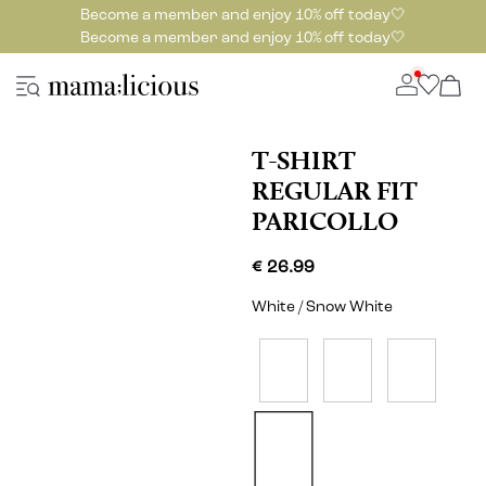
Become a member and enjoy 10% off today🤍
Become a member and enjoy 10% off today🤍
T-SHIRT
REGULAR FIT
PARICOLLO
€ 26.99
White / Snow White