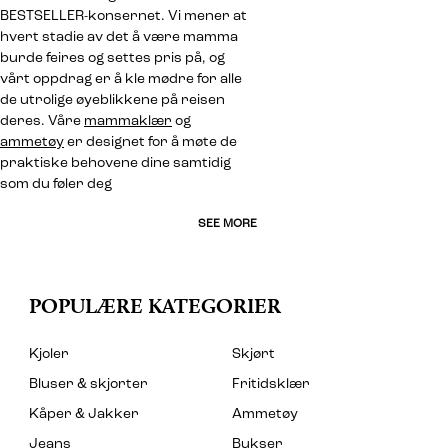
BESTSELLER-konsernet. Vi mener at
hvert stadie av det å være mamma
burde feires og settes pris på, og
vårt oppdrag er å kle mødre for alle
de utrolige øyeblikkene på reisen
deres. Våre
mammaklær
og
ammetøy
er designet for å møte de
praktiske behovene dine samtidig
som du føler deg
SEE MORE
POPULÆRE KATEGORIER
Kjoler
Skjørt
Bluser & skjorter
Fritidsklær
Kåper & Jakker
Ammetøy
Jeans
Bukser