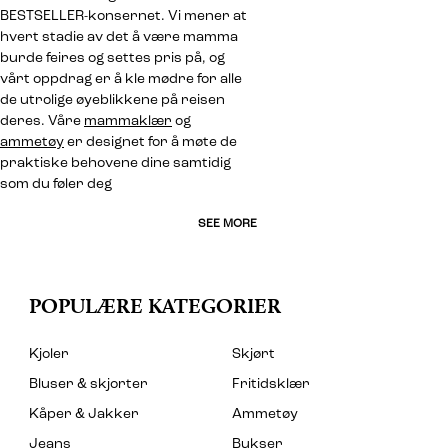
BESTSELLER-konsernet. Vi mener at
hvert stadie av det å være mamma
burde feires og settes pris på, og
vårt oppdrag er å kle mødre for alle
de utrolige øyeblikkene på reisen
deres. Våre
mammaklær
og
ammetøy
er designet for å møte de
praktiske behovene dine samtidig
som du føler deg
SEE MORE
POPULÆRE KATEGORIER
Kjoler
Skjørt
Bluser & skjorter
Fritidsklær
Kåper & Jakker
Ammetøy
Jeans
Bukser