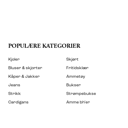
POPULÆRE KATEGORIER
Kjoler
Skjørt
Bluser & skjorter
Fritidsklær
Kåper & Jakker
Ammetøy
Jeans
Bukser
Strikk
Strømpebukse
Cardigans
Amme bh'er