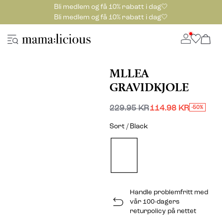
Bli medlem og få 10% rabatt i dag🤍
Bli medlem og få 10% rabatt i dag🤍
MLLEA
GRAVIDKJOLE
229.95 KR
114.98 KR
-50%
Sort / Black
Handle problemfritt med
vår 100-dagers
returpolicy på nettet